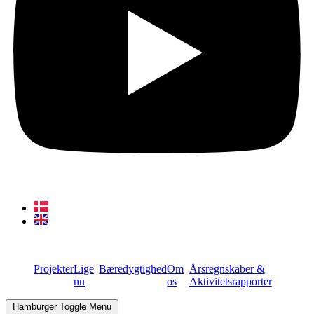
Projekter
Lige
Bæredygtighed
Om
Årsregnskaber &
nu
os
Aktivitetsrapporter
Hamburger Toggle Menu