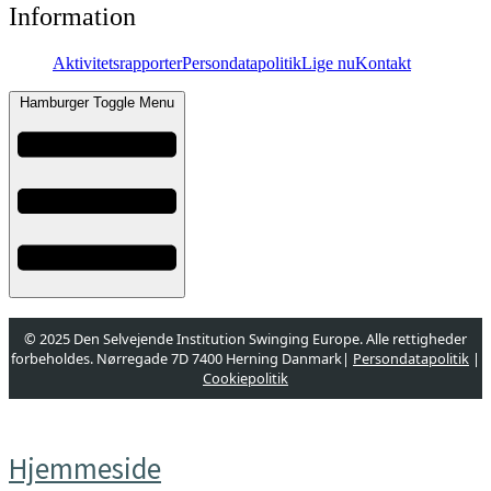
Information
Aktivitetsrapporter
Persondatapolitik
Lige nu
Kontakt
Hamburger Toggle Menu
© 2025 Den Selvejende Institution Swinging Europe. Alle rettigheder
forbeholdes. Nørregade 7D 7400 Herning Danmark|
Persondatapolitik
|
Cookiepolitik
Designet og udviklet af
websire.dk
Hjemmeside