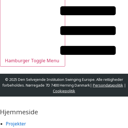
Hamburger Toggle Menu
© 2025 Den Selvejende Institution Swinging Europe. Alle rettigheder
forbeholdes. Nørregade 7D 7400 Herning Danmark|
Persondatapolitik
|
Cookiepolitik
Designet og udviklet af
websire.dk
Hjemmeside
Projekter