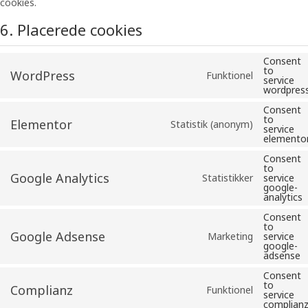
cookies.
6. Placerede cookies
Consent
to
WordPress
Funktionel
service
wordpres
Consent
to
Elementor
Statistik (anonym)
service
elemento
Consent
to
Google Analytics
Statistikker
service
google-
analytics
Consent
to
Google Adsense
Marketing
service
google-
adsense
Consent
to
Complianz
Funktionel
service
complian