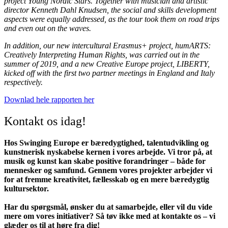
project Young Nordic Stars. Together with musician and artistic
director Kenneth Dahl Knudsen, the social and skills development
aspects were equally addressed, as the tour took them on road trips
and even out on the waves.
In addition, our new intercultural Erasmus+ project, humARTS:
Creatively Interpreting Human Rights, was carried out in the
summer of 2019, and a new Creative Europe project, LIBERTY,
kicked off with the first two partner meetings in England and Italy
respectively.
Downlad hele rapporten her
Kontakt os idag!
Hos Swinging Europe er bæredygtighed, talentudvikling og
kunstnerisk nyskabelse kernen i vores arbejde. Vi tror på, at
musik og kunst kan skabe positive forandringer – både for
mennesker og samfund. Gennem vores projekter arbejder vi
for at fremme kreativitet, fællesskab og en mere bæredygtig
kultursektor.
Har du spørgsmål, ønsker du at samarbejde, eller vil du vide
mere om vores initiativer? Så tøv ikke med at kontakte os – vi
glæder os til at høre fra dig!