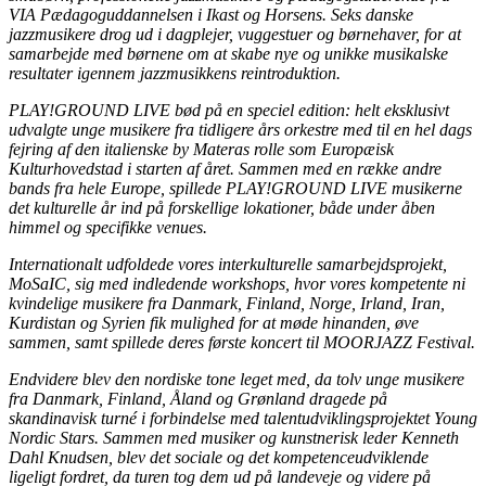
VIA Pædagoguddannelsen i Ikast og Horsens. Seks danske
jazzmusikere drog ud i dagplejer, vuggestuer og børnehaver, for at
samarbejde med børnene om at skabe nye og unikke musikalske
resultater igennem jazzmusikkens reintroduktion.
PLAY!GROUND LIVE bød på en speciel edition: helt eksklusivt
udvalgte unge musikere fra tidligere års orkestre med til en hel dags
fejring af den italienske by Materas rolle som Europæisk
Kulturhovedstad i starten af året. Sammen med en række andre
bands fra hele Europe, spillede PLAY!GROUND LIVE musikerne
det kulturelle år ind på forskellige lokationer, både under åben
himmel og specifikke venues.
Internationalt udfoldede vores interkulturelle samarbejdsprojekt,
MoSaIC, sig med indledende workshops, hvor vores kompetente ni
kvindelige musikere fra Danmark, Finland, Norge, Irland, Iran,
Kurdistan og Syrien fik mulighed for at møde hinanden, øve
sammen, samt spillede deres første koncert til MOORJAZZ Festival.
Endvidere blev den nordiske tone leget med, da tolv unge musikere
fra Danmark, Finland, Åland og Grønland dragede på
skandinavisk turné i forbindelse med talentudviklingsprojektet Young
Nordic Stars. Sammen med musiker og kunstnerisk leder Kenneth
Dahl Knudsen, blev det sociale og det kompetenceudviklende
ligeligt fordret, da turen tog dem ud på landeveje og videre på