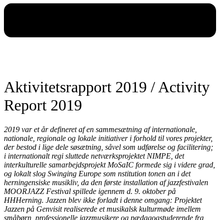
Aktivitetsrapport 2019 / Activity
Report 2019
2019 var et år defineret af en sammesætning af internationale,
nationale, regionale og lokale initiativer i forhold til vores projekter,
der bestod i lige dele søsætning, såvel som udførelse og facilitering;
i internationalt regi sluttede netværksprojektet NIMPE, det
interkulturelle samarbejdsprojekt MoSaIC formede sig i videre grad,
og lokalt slog Swinging Europe som nstitution tonen an i det
herningensiske musikliv, da den første installation af jazzfestivalen
MOORJAZZ Festival spillede igennem d. 9. oktober på
HHHerning. Jazzen blev ikke forladt i denne omgang: Projektet
Jazzen på Genvisit realiserede et musikalsk kulturmøde imellem
småbørn, professionelle jazzmusikere og pædagogstuderende fra