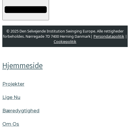
© 2025 Den Selvejende Institution Swinging Europe. Alle rettigheder
forbeholdes. Nørregade 7D 7400 Herning Danmark|
Persondatapolitik
|
Cookiepolitik
Designet og udviklet af
websire.dk
Hjemmeside
Projekter
Lige Nu
Bæredygtighed
Om Os