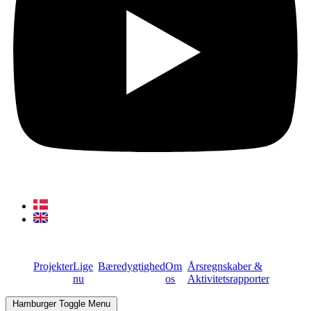
Projekter
Lige
Bæredygtighed
Om
Årsregnskaber &
nu
os
Aktivitetsrapporter
Hamburger Toggle Menu