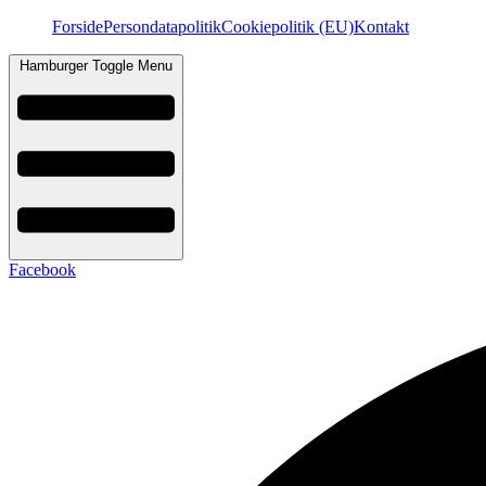
Videre
Forside
Persondatapolitik
Cookiepolitik (EU)
Kontakt
til
indhold
Hamburger Toggle Menu
Facebook