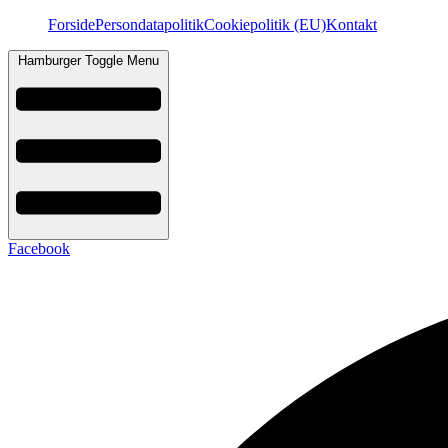
Videre
Forside
Persondatapolitik
Cookiepolitik (EU)
Kontakt
til
indhold
Hamburger Toggle Menu
Facebook