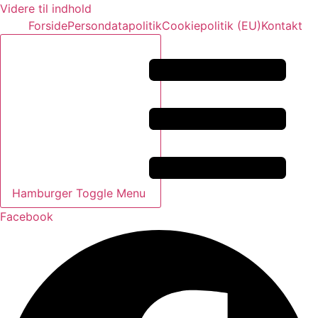
Videre til indhold
Forside
Persondatapolitik
Cookiepolitik (EU)
Kontakt
Hamburger Toggle Menu
Facebook