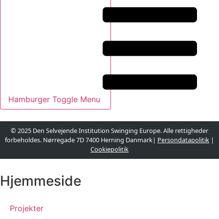
Hamburger Toggle Menu
© 2025 Den Selvejende Institution Swinging Europe. Alle rettigheder
forbeholdes. Nørregade 7D 7400 Herning Danmark|
Persondatapolitik
|
Cookiepolitik
Designet og udviklet af
websire.dk
Hjemmeside
Projekter