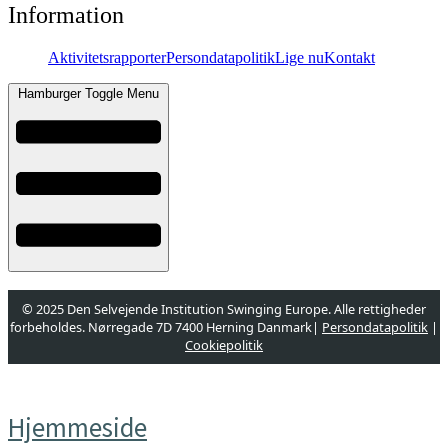
Information
Aktivitetsrapporter
Persondatapolitik
Lige nu
Kontakt
Hamburger Toggle Menu
© 2025 Den Selvejende Institution Swinging Europe. Alle rettigheder
forbeholdes. Nørregade 7D 7400 Herning Danmark|
Persondatapolitik
|
Cookiepolitik
Designet og udviklet af
websire.dk
Hjemmeside