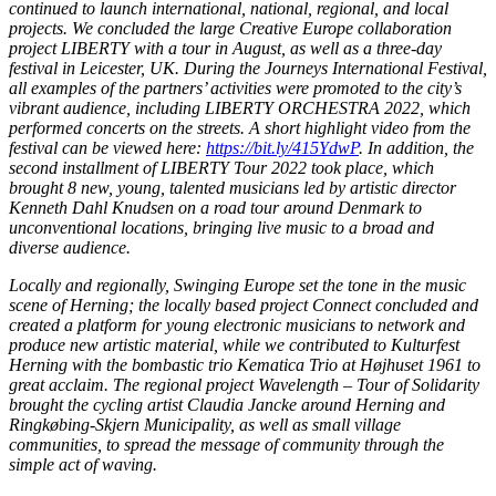
continued to launch international, national, regional, and local
projects. We concluded the large Creative Europe collaboration
project LIBERTY with a tour in August, as well as a three-day
festival in Leicester, UK. During the Journeys International Festival,
all examples of the partners’ activities were promoted to the city’s
vibrant audience, including LIBERTY ORCHESTRA 2022, which
performed concerts on the streets. A short highlight video from the
festival can be viewed here:
https://bit.ly/415YdwP
. In addition, the
second installment of LIBERTY Tour 2022 took place, which
brought 8 new, young, talented musicians led by artistic director
Kenneth Dahl Knudsen on a road tour around Denmark to
unconventional locations, bringing live music to a broad and
diverse audience.
Locally and regionally, Swinging Europe set the tone in the music
scene of Herning; the locally based project Connect concluded and
created a platform for young electronic musicians to network and
produce new artistic material, while we contributed to Kulturfest
Herning with the bombastic trio Kematica Trio at Højhuset 1961 to
great acclaim. The regional project Wavelength – Tour of Solidarity
brought the cycling artist Claudia Jancke around Herning and
Ringkøbing-Skjern Municipality, as well as small village
communities, to spread the message of community through the
simple act of waving.