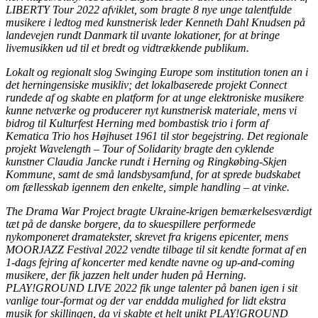
LIBERTY Tour 2022 afviklet, som bragte 8 nye unge talentfulde
musikere i ledtog med kunstnerisk leder Kenneth Dahl Knudsen på
landevejen rundt Danmark til uvante lokationer, for at bringe
livemusikken ud til et bredt og vidtrækkende publikum.
Lokalt og regionalt slog Swinging Europe som institution tonen an i
det herningensiske musikliv; det lokalbaserede projekt Connect
rundede af og skabte en platform for at unge elektroniske musikere
kunne netværke og producerer nyt kunstnerisk materiale, mens vi
bidrog til Kulturfest Herning med bombastisk trio i form af
Kematica Trio hos Højhuset 1961 til stor begejstring. Det regionale
projekt Wavelength – Tour of Solidarity bragte den cyklende
kunstner Claudia Jancke rundt i Herning og Ringkøbing-Skjen
Kommune, samt de små landsbysamfund, for at sprede budskabet
om fællesskab igennem den enkelte, simple handling – at vinke.
The Drama War Project bragte Ukraine-krigen bemærkelsesværdigt
tæt på de danske borgere, da to skuespillere performede
nykomponeret dramatekster, skrevet fra krigens epicenter, mens
MOORJAZZ Festival 2022 vendte tilbage til sit kendte format af en
1-dags fejring af koncerter med kendte navne og up-and-coming
musikere, der fik jazzen helt under huden på Herning.
PLAY!GROUND LIVE 2022 fik unge talenter på banen igen i sit
vanlige tour-format og der var enddda mulighed for lidt ekstra
musik for skillingen, da vi skabte et helt unikt PLAY!GROUND