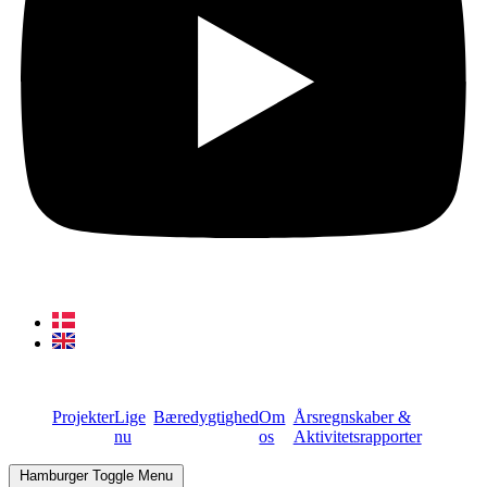
Projekter
Lige
Bæredygtighed
Om
Årsregnskaber &
nu
os
Aktivitetsrapporter
Hamburger Toggle Menu