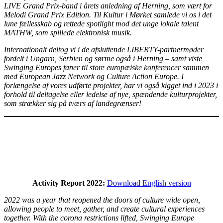
LIVE Grand Prix-band i årets anledning af Herning, som vært for
Melodi Grand Prix Edition. Til Kultur i Mørket samlede vi os i det
lune fællesskab og rettede spotlight mod det unge lokale talent
MATHW, som spillede elektronisk musik.
Internationalt deltog vi i de afsluttende LIBERTY-partnermøder
fordelt i Ungarn, Serbien og sørme også i Herning – samt viste
Swinging Europes faner til store europæiske konferencer sammen
med European Jazz Network og Culture Action Europe.
I
forlængelse af vores udførte projekter, har vi også kigget ind i 2023 i
forhold til deltagelse eller ledelse af nye, spændende kulturprojekter,
som strækker sig på tværs af landegrænser!
Activity Report 2022:
Download English version
2022 was a year that reopened the doors of culture wide open,
allowing people to meet, gather, and create cultural experiences
together. With the corona restrictions lifted, Swinging Europe