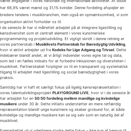
været engageret i vores nationale og internationale aktiviteter. Af disse
har 66,9% været mænd og 31,1% kvinder. Denne fordeling afspejler en
bredere tendens i musikbranchen, men også en opmærksomhed, vi som
organisation aktivt forholder os til.
I de seneste år har vi målrettet arbejdet på at integrere ligestilling og
kønsdiversitet som et centralt element i vores kunstneriske
programmering og projektudvikling. Et vigtigt skridt i denne retning er
vores partnerskab i
Musiklivets Partnerskab for Bæredygtig Udvikling
,
hvor vi aktivt arbejder ud fra
Kodeks for Lige Adgang og Trivsel
. Dette
indebærer blandt andet, at vi årligt indsender vores egne tal og data,
som led i en fælles indsats for at forbedre inklusionen og diversiteten i
musiklivet. Partnerskabet forpligter os til en transparent og systematisk
tilgang til arbejdet med ligestilling og social bæredygtighed i vores
praksis.
Samtidig har vi haft et særligt fokus på ligelig kønsrepræsentation i
vores talentudviklingsprojekt
PLAY!GROUND LIVE
, hvor vi i de seneste år
har arbejdet for en
50:50 fordeling mellem mandlige og kvindelige
musikere
under 30 år. Dette initiativ understøtter en mere retfærdig
repræsentation blandt unge kunstnere og skaber grobund for, at både
kvindelige og mandlige musikere kan se sig selv som en naturlig del af
musiklivet.
Fremadrettet vil vi yderligere styrke dette fokus – ikke kun af hensyn til