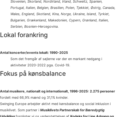
Slovenien, Skorland, Nordirland, Irland, Schweitz, Spanien,
Portugal, Italien, Belgien, Brasilien, Polen, Tjekkiet, Østrig, Canada,
Wales, England, Skotland, Kina, Norge, Ukraine, Island, Tyrkiet,
Bulgarien, Grækenland, Makedonien, Cypern, Grønland, Italien,
Serbien, Bosnien-Hercegovina.
Lokal forankring
Antal koncerter/events lokalt: 1990-2025
Som det fremgår af søjlerne var der en markant nedgang i
aktiviteter 2020-2022 pga. Covid-19.
Fokus på kønsbalance
Antal musikere, nationalt og internationalt, 1996-2025:
2.275 personer
fordelt med 66,9% mænd og 31,1% kvinder.
Swinging Europe arbejder aktivt med kønsbalance og social inklusion i
musiklivet. Som partner i
Musiklivets Partnerskab for Bæredygtig
Udvikling
forpligter vi os understøttelsen af
Kodeks for Lige Adgang og