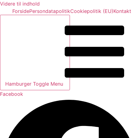
Videre til indhold
Forside
Persondatapolitik
Cookiepolitik (EU)
Kontakt
Hamburger Toggle Menu
Facebook