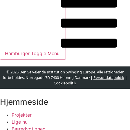
Hamburger Toggle Menu
© 2025 Den Selvejende Institution Swinging Europe. Alle rettigheder
forbeholdes. Nørregade 7D 7400 Herning Danmark|
Persondatapolitik
|
Cookiepolitik
Designet og udviklet af
websire.dk
Hjemmeside
Projekter
Lige nu
Bæredygtighed