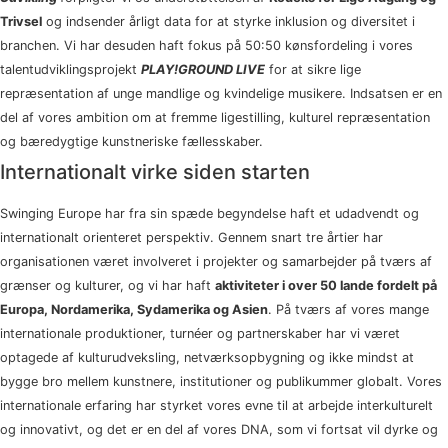
Trivsel
og indsender årligt data for at styrke inklusion og diversitet i
branchen. Vi har desuden haft fokus på 50:50 kønsfordeling i vores
talentudviklingsprojekt
PLAY!GROUND LIVE
for at sikre lige
repræsentation af unge mandlige og kvindelige musikere. Indsatsen er en
del af vores ambition om at fremme ligestilling, kulturel repræsentation
og bæredygtige kunstneriske fællesskaber.
Internationalt virke siden starten
Swinging Europe har fra sin spæde begyndelse haft et udadvendt og
internationalt orienteret perspektiv. Gennem snart tre årtier har
organisationen været involveret i projekter og samarbejder på tværs af
grænser og kulturer, og vi har haft
aktiviteter i over 50 lande fordelt på
Europa, Nordamerika, Sydamerika og Asien
. På tværs af vores mange
internationale produktioner, turnéer og partnerskaber har vi været
optagede af kulturudveksling, netværksopbygning og ikke mindst at
bygge bro mellem kunstnere, institutioner og publikummer globalt. Vores
internationale erfaring har styrket vores evne til at arbejde interkulturelt
og innovativt, og det er en del af vores DNA, som vi fortsat vil dyrke og