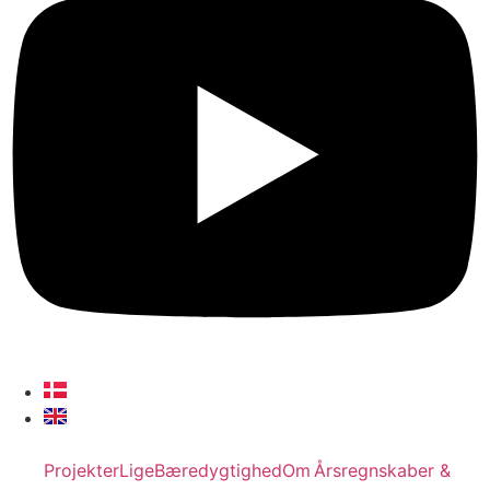
Projekter
Lige
Bæredygtighed
Om
Årsregnskaber &