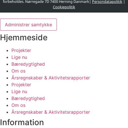
forbeholdes. Nørregade 7D 7400 Herning Danmark|
Persondatapolitik
|
Cookiepolitik
Designet og udviklet af
websire.dk
Administrer samtykke
Hjemmeside
Projekter
Lige nu
Bæredygtighed
Om os
Årsregnskaber & Aktivitetsrapporter
Projekter
Lige nu
Bæredygtighed
Om os
Årsregnskaber & Aktivitetsrapporter
Information